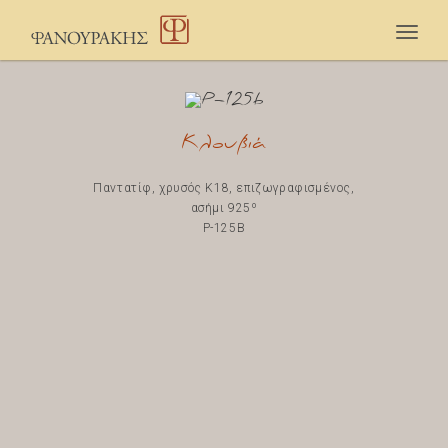
Togg
navig
Κλουβιά
Παντατίφ, χρυσός Κ18, επιζωγραφισμένος,
ασήμι 925º
P-125B