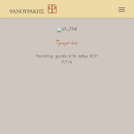
Togg
navig
Τροχός
Παντατίφ, χρυσός K18, ασήμι 925º
P/114