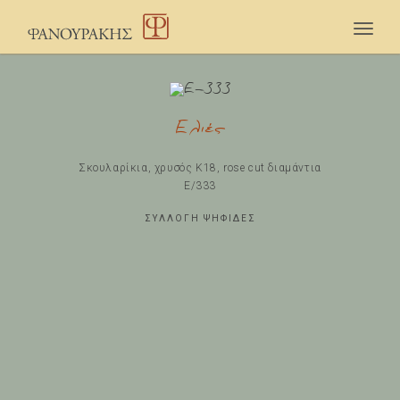
Togg
navig
Ελιές
Σκουλαρίκια, χρυσός Κ18, rose cut διαμάντια
Ε/333
ΣΥΛΛΟΓΗ ΨΗΦΙΔΕΣ