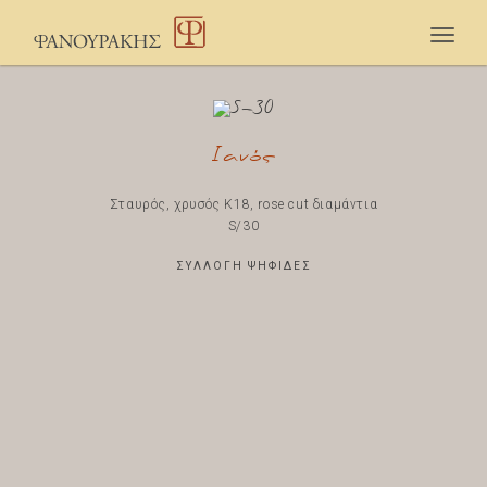
Togg
navig
Ιανός
Σταυρός, χρυσός Κ18, rose cut διαμάντια
S/30
ΣΥΛΛΟΓΗ ΨΗΦΙΔΕΣ