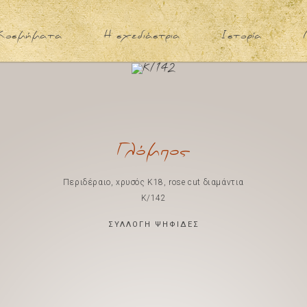
Κοσμήματα
Η σχεδιάστρια
Ιστορία
Γλόμπος
Περιδέραιο, xρυσός Κ18, rose cut διαμάντια
K/142
ΣΥΛΛΟΓΗ ΨΗΦΙΔΕΣ